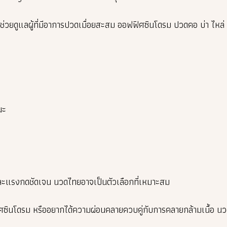
วยดูแลผู้ที่มีอาการปวดเมื่อยสะสม ออฟฟิศซินโดรม ปวดคอ บ่า ไหล
นะ
และแรงกดชัดเจน นวดไทยอาจเป็นตัวเลือกที่เหมาะสม
ซินโดรม หรืออยากได้ความผ่อนคลายควบคู่กับการคลายกล้ามเนื้อ นว