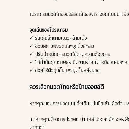
โปรแกรมนวดไทยออยล์รีดเส้นของเราออกแบบมาเพื่อช่
จุดเด่นของโปรแกรม
✓ รีดเส้นลึกตามแนวกล้ามเนื้อ
✓ ช่วยคลายพังผืดและจุดตึงสะสม
✓ ปรับน้ำหนักการนวดได้ตามความต้องการ
✓ ใช้น้ำมันคุณภาพสูง ซึมซาบง่าย ไม่เหนียวเหนอะห
✓ ช่วยให้ผิวชุ่มชื้นและนุ่มขึ้นหลังนวด
ควรเลือกนวดไทยหรือไทยออยล์ดี
หากคุณชอบการนวดแบบดั้งเดิม เน้นยืดเส้น ยืดตัว 
แต่หากคุณมีอาการปวดคอ บ่า ไหล่ ปวดสะบัก ออฟฟิศ
มากกว่า