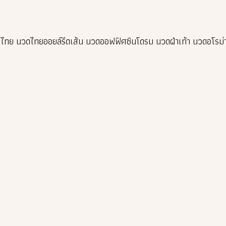
ทย นวดไทยออยล์รีดเส้น นวดออฟฟิศซินโดรม นวดฝ่าเท้า นวดอโรม่า