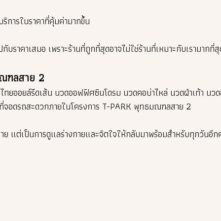
ริการในราคาที่คุ้มค่ามากขึ้น
ราคาเสมอ เพราะร้านที่ถูกที่สุดอาจไม่ใช่ร้านที่เหมาะกับเรามากที่สุ
มณฑลสาย 2
ไทยออยล์รีดเส้น นวดออฟฟิศซินโดรม นวดคอบ่าไหล่ นวดฝ่าเท้า นวดอโ
ะที่จอดรถสะดวกภายในโครงการ T-PARK พุทธมณฑลสาย 2
สบาย แต่เป็นการดูแลร่างกายและจิตใจให้กลับมาพร้อมสำหรับทุกวันอีกค