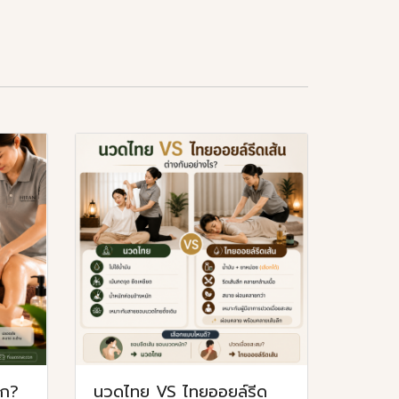
ัก?
นวดไทย VS ไทยออยล์รีด