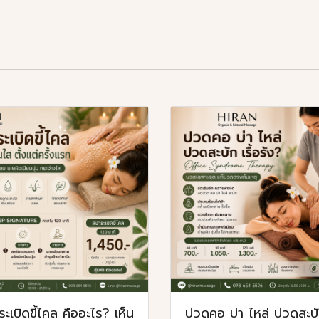
ะเบิดขี้ไคล คืออะไร? เห็น
ปวดคอ บ่า ไหล่ ปวดสะบ