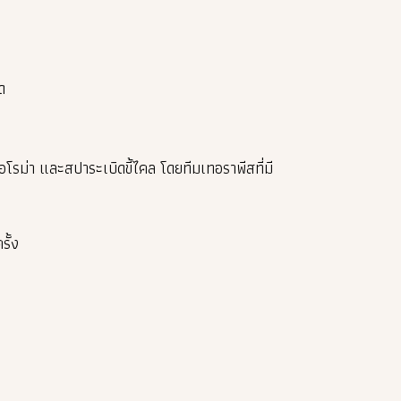
ด
รม่า และสปาระเบิดขี้ไคล โดยทีมเทอราพีสที่มี
รั้ง